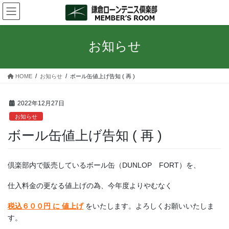
コ
ナ
ン
ビ
テ
ゲ
ン
ー
お知らせ
ツ
シ
へ
ョ
ス
ン
HOME
お知らせ
ボール缶値上げ告知 ( 再 )
キ
に
ッ
移
プ
動
2022年12月27日
お知らせ
ボール缶値上げ告知 ( 再 )
倶楽部内で販売しているボール缶（DUNLOP FORT）を、
仕入料金の更なる値上げの為、今年度よりやむなく
税込６００円 に 値上げ
をいたします。よろしくお願いいたしま
す。