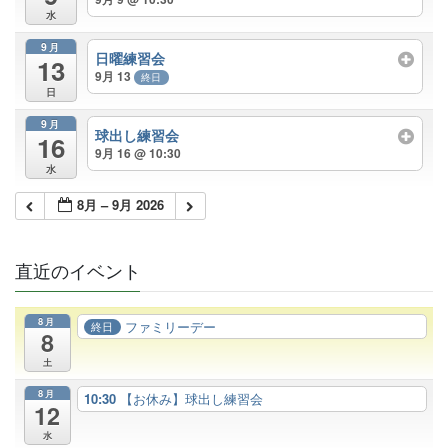
水
9月
日曜練習会
13
9月 13
終日
日
9月
球出し練習会
16
9月 16 @ 10:30
水
8月 – 9月 2026
直近のイベント
8月
ファミリーデー
終日
8
土
8月
10:30
【お休み】球出し練習会
12
水