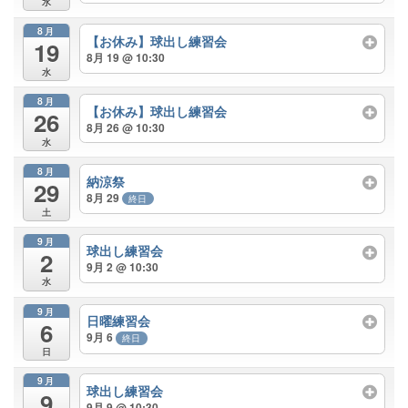
水
8月
【お休み】球出し練習会
19
8月 19 @ 10:30
水
8月
【お休み】球出し練習会
26
8月 26 @ 10:30
水
8月
納涼祭
29
8月 29
終日
土
9月
球出し練習会
2
9月 2 @ 10:30
水
9月
日曜練習会
6
9月 6
終日
日
9月
球出し練習会
9
9月 9 @ 10:30