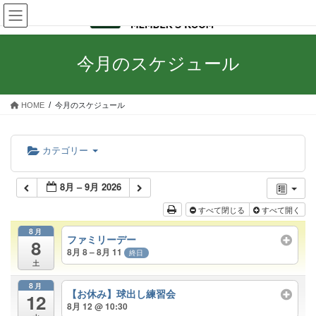
コ
ナ
ン
ビ
テ
ゲ
ン
ー
今月のスケジュール
ツ
シ
へ
ョ
ス
ン
HOME
今月のスケジュール
キ
に
ッ
移
プ
動
カテゴリー
8月 – 9月 2026
すべて閉じる
すべて開く
8月
ファミリーデー
8
8月 8 – 8月 11
終日
土
8月
【お休み】球出し練習会
12
8月 12 @ 10:30