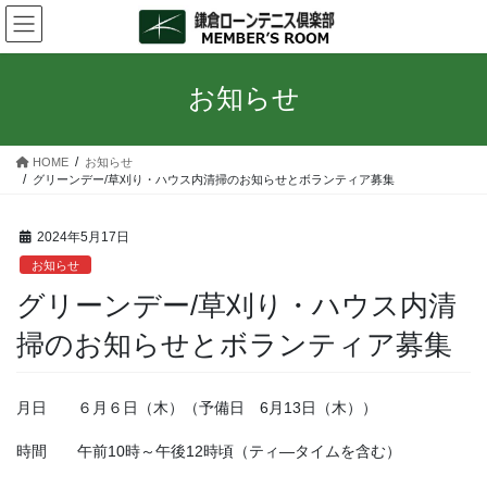
コ
ナ
ン
ビ
テ
ゲ
ン
ー
お知らせ
ツ
シ
へ
ョ
ス
ン
HOME
お知らせ
キ
に
グリーンデー/草刈り・ハウス内清掃のお知らせとボランティア募集
ッ
移
プ
動
2024年5月17日
お知らせ
グリーンデー/草刈り・ハウス内清
掃のお知らせとボランティア募集
月日 ６月６日（木）（予備日 6月13日（木））
時間 午前10時～午後12時頃（ティ―タイムを含む）