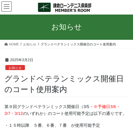
コ
ナ
ン
ビ
テ
ゲ
ン
ー
お知らせ
ツ
シ
へ
ョ
ス
ン
HOME
お知らせ
グランドベテランミックス開催日のコート使用案内
キ
に
ッ
移
プ
動
2025年3月2日
お知らせ
グランドベテランミックス開催日
のコート使用案内
第９回グランドベテランミックス開催日（3/5・
※予備日
3/6・
3/7・3/12
のいずれか）のコート使用可能予定は以下の通りです。
・１５時以降 ５番、６番、７番 が使用可能予定