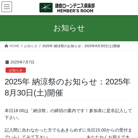
コ
ナ
ン
ビ
テ
ゲ
ン
ー
お知らせ
ツ
シ
へ
ョ
ス
ン
HOME
お知らせ
2025年 納涼祭のお知らせ：2025年8月30日(土)開催
キ
に
ッ
移
プ
動
2025年7月7日
お知らせ
2025年 納涼祭のお知らせ：2025年
8月30日(土)開催
本日18:00は「納涼祭」の締切の案内です！参加表に是非記入して
下さい。
記入間に合わなかった方でもあきらめずに当日15:00からの受付ま
でいらしてみて下さい。 あたたかくお迎えでき