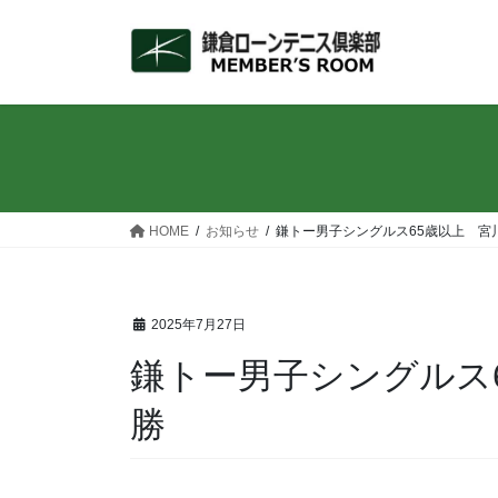
コ
ナ
ン
ビ
テ
ゲ
ン
ー
ツ
シ
へ
ョ
ス
ン
キ
に
ッ
移
HOME
お知らせ
鎌トー男子シングルス65歳以上 宮
プ
動
2025年7月27日
鎌トー男子シングルス
勝