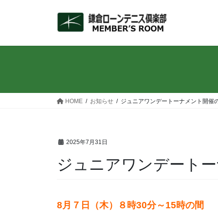
コ
ナ
ン
ビ
テ
ゲ
ン
ー
ツ
シ
へ
ョ
ス
ン
キ
に
ッ
移
HOME
お知らせ
ジュニアワンデートーナメント開催
プ
動
2025年7月31日
ジュニアワンデートー
8月７日（木）８時30分～15時の間