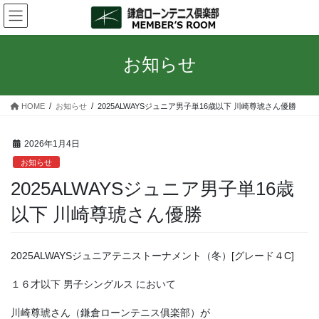
コ
ナ
ン
ビ
テ
ゲ
ン
ー
お知らせ
ツ
シ
へ
ョ
ス
ン
HOME
お知らせ
2025ALWAYSジュニア男子単16歳以下 川崎尊琥さん優勝
キ
に
ッ
移
プ
動
2026年1月4日
お知らせ
2025ALWAYSジュニア男子単16歳
以下 川崎尊琥さん優勝
2025ALWAYSジュニアテニストーナメント（冬）[グレード４C]
１６才以下 男子シングルス において
川崎尊琥さん（鎌倉ローンテニス俱楽部）が