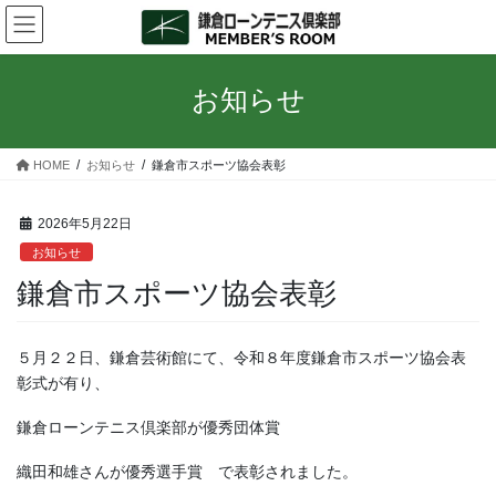
コ
ナ
ン
ビ
テ
ゲ
ン
ー
お知らせ
ツ
シ
へ
ョ
ス
ン
HOME
お知らせ
鎌倉市スポーツ協会表彰
キ
に
ッ
移
プ
動
2026年5月22日
お知らせ
鎌倉市スポーツ協会表彰
５月２２日、鎌倉芸術館にて、令和８年度鎌倉市スポーツ協会表
彰式が有り、
鎌倉ローンテニス倶楽部が優秀団体賞
織田和雄さんが優秀選手賞 で表彰されました。