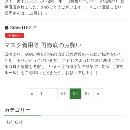
以下 男子シングルス 松岡 隼 （鎌倉ローンテニス倶楽部） 見
事優勝されました。おめでとうございます。 ※この優勝により
松岡さんは、12月1 […]
2020年11月21日
お知らせ
マスク着用等 再徹底のお願い
日頃より、制約が多い現在の倶楽部の運営ルールにご協力をいた
だき、ありがとうございます。 ご存じのように急激に悪化してい
るコロナ情勢を考慮し、いま一度当倶楽部の感染防止対策 （運営
ルール）をご認識いただきたく、お願い申し上 […]
投
固
固
固
固
«
1
…
21
22
23
»
稿
定
定
定
定
ペ
ペ
ペ
ペ
の
カテゴリー
ー
ー
ー
ー
ペ
ジ
ジ
ジ
ジ
お知らせ
ー