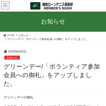
コ
ナ
ン
ビ
テ
ゲ
ン
ー
お知らせ
ツ
シ
へ
ョ
ス
ン
HOME
お知らせ
キ
に
グリーンデー/「ボランティア参加会員への御礼」をアップしました。
ッ
移
プ
動
2025年6月5日
お知らせ
グリーンデー/「ボランティア参加
会員への御礼」をアップしまし
た。
グリーンデーの御礼