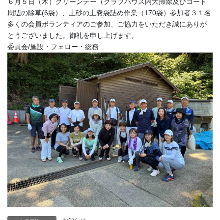
６月５日（木）グリーンデー（クラブハウス内大掃除及びコート
周辺の除草(6袋）、土砂の土嚢袋詰め作業（170袋）参加者３１名
多くの会員ボランティアのご参加、ご協力をいただき誠にありが
とうございました。御礼を申し上げます。
委員会/施設・フェロー・総務