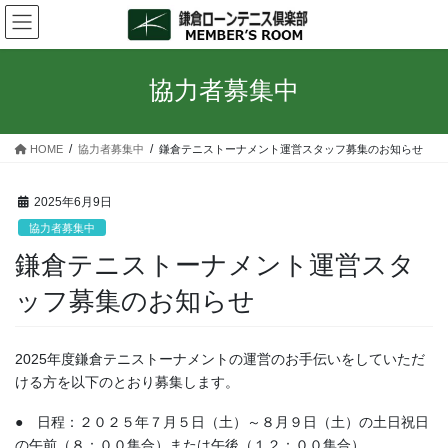
コ
ナ
ン
ビ
テ
ゲ
ン
ー
協力者募集中
ツ
シ
へ
ョ
ス
ン
HOME
協力者募集中
鎌倉テニストーナメント運営スタッフ募集のお知らせ
キ
に
ッ
移
プ
動
2025年6月9日
協力者募集中
鎌倉テニストーナメント運営スタ
ッフ募集のお知らせ
2025年度鎌倉テニストーナメントの運営のお手伝いをしていただ
ける方を以下のとおり募集します。
● 日程：２０２５年７月５日（土）～８月９日（土）の土日祝日
の午前（８：００集合）または午後（１２：００集合）