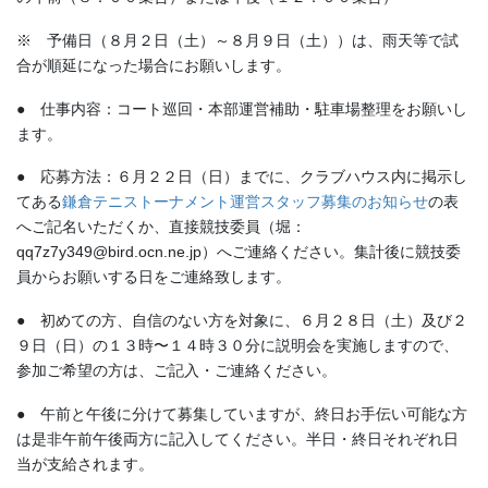
※ 予備日（８月２日（土）～８月９日（土））は、雨天等で試
合が順延になった場合にお願いします。
● 仕事内容：コート巡回・本部運営補助・駐車場整理をお願いし
ます。
● 応募方法：６月２２日（日）までに、クラブハウス内に掲示し
てある
鎌倉テニストーナメント運営スタッフ募集のお知らせ
の表
へご記名いただくか、直接競技委員（堀：
qq7z7y349@bird.ocn.ne.jp）へご連絡ください。集計後に競技委
員からお願いする日をご連絡致します。
● 初めての方、自信のない方を対象に、６月２８日（土）及び２
９日（日）の１３時〜１４時３０分に説明会を実施しますので、
参加ご希望の方は、ご記入・ご連絡ください。
● 午前と午後に分けて募集していますが、終日お手伝い可能な方
は是非午前午後両方に記入してください。半日・終日それぞれ日
当が支給されます。