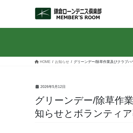
コ
ナ
ン
ビ
テ
ゲ
ン
ー
ツ
シ
へ
ョ
ス
ン
キ
に
ッ
移
HOME
お知らせ
グリーンデー/除草作業及びクラブハ
プ
動
2026年5月12日
グリーンデー/除草作
知らせとボランティア