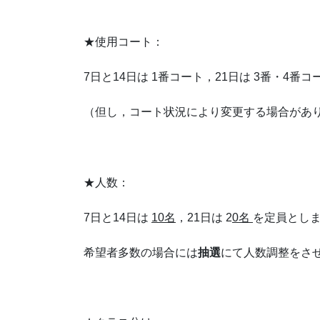
★使用コート：
7日と14日は 1番コート，21日は 3番・4番コ
（但し，コート状況により変更する場合があ
★人数：
7日と14日は
10
名
，21日は 2
0
名
を定員とし
希望者多数の場合には
抽選
にて人数調整をさ