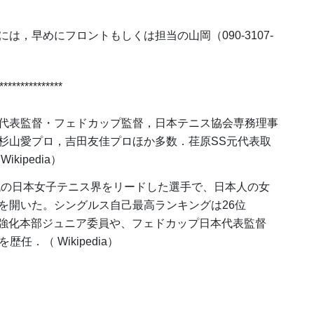
，早めにフロントもしくは担当の山岡（090-3107-
***************
代表監督・フェドカップ監督，日本テニス協会専務理事
杉山愛プロ，吉田友佳プロほか多数．荏原SS元代表取
kipedia）
年代の日本女子テニス界をリードした選手で、日本人の女
を開いた。シングルス自己最高ランキングは26位
協会強化本部ジュニア委員や、フェドカップ日本代表監督
任．（ Wikipedia）