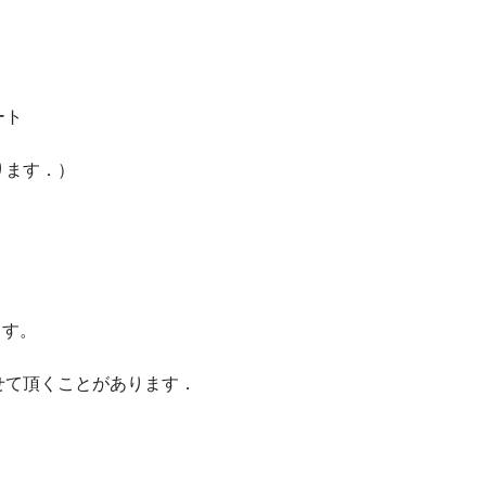
ート
ります．）
ます。
せて頂くことがあります．