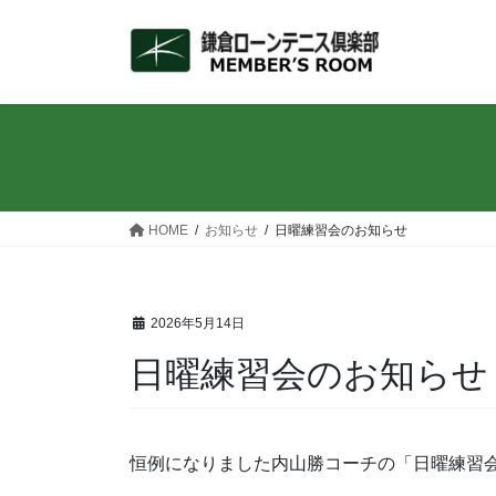
コ
ナ
ン
ビ
テ
ゲ
ン
ー
ツ
シ
へ
ョ
ス
ン
キ
に
ッ
移
HOME
お知らせ
日曜練習会のお知らせ
プ
動
2026年5月14日
日曜練習会のお知らせ
恒例になりました内山勝コーチの「日曜練習会