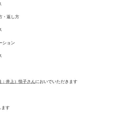
ス
方・返し方
ス
ーション
ス
姓：井上）悦子さん
においでいただきます
します